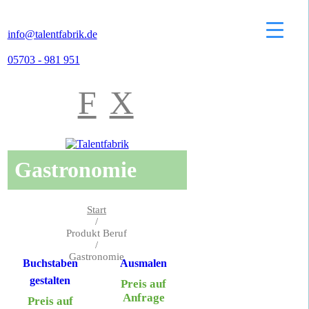
info@talentfabrik.de
05703 - 981 951
F
X
Gastronomie
Start
/
Produkt Beruf
/
Gastronomie
Buchstaben
Ausmalen
gestalten
Preis auf
Anfrage
Preis auf