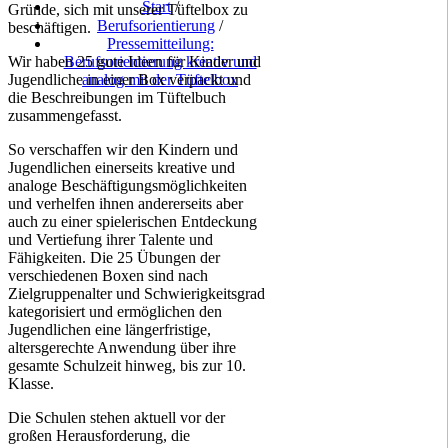
Start
/
Gründe, sich mit unserer Tüftelbox zu
Berufsorientierung
/
beschäftigen.
Pressemitteilung:
Wir haben 25 gute Ideen für Kinder und
Berufsorientierung kreativ und
Jugendliche in einer Box verpackt und
analog mit der Tüftelbox
die Beschreibungen im Tüftelbuch
zusammengefasst.
So verschaffen wir den Kindern und
Jugendlichen einerseits kreative und
analoge Beschäftigungsmöglichkeiten
und verhelfen ihnen andererseits aber
auch zu einer spielerischen Entdeckung
und Vertiefung ihrer Talente und
Fähigkeiten. Die 25 Übungen der
verschiedenen Boxen sind nach
Zielgruppenalter und Schwierigkeitsgrad
kategorisiert und ermöglichen den
Jugendlichen eine längerfristige,
altersgerechte Anwendung über ihre
gesamte Schulzeit hinweg, bis zur 10.
Klasse.
Die Schulen stehen aktuell vor der
großen Herausforderung, die