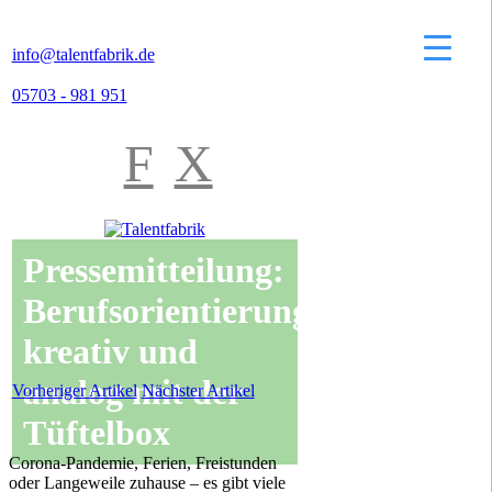
info@talentfabrik.de
05703 - 981 951
F
X
Pressemitteilung:
Berufsorientierung
kreativ und
analog mit der
Vorheriger Artikel
Nächster Artikel
Tüftelbox
Corona-Pandemie, Ferien, Freistunden
oder Langeweile zuhause – es gibt viele