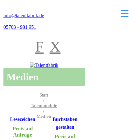
info@talentfabrik.de
05703 - 981 951
F
X
Medien
Start
/
Talentmodule
/
Medien
Lesezeichen
Buchstaben
gestalten
Preis auf
Anfrage
Preis auf