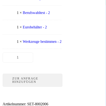
1 ×
Berufswahltest - 2
1 ×
Eurobehälter - 2
1 ×
Werkzeuge bestimmen - 2
Beispiel-
Talent-
Set
für
das
Berufsfeld
ZUR ANFRAGE
Wirtschaft
HINZUFÜGEN
/
Verwaltung
Menge
Artikelnummer:
SET-8002006