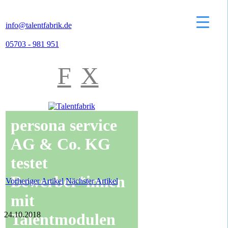
info@talentfabrik.de
05703 - 981 951
F
X
persona service
AG & Co. KG
testet
Bewerber*innen
Vorheriger Artikel
Nächster Artikel
mit
24.10.2018
Talentmodulen