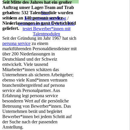
Seit Mitte des Jahres hat ein großer
Auftrag unser Lager-Team auf Trab
gehalten: 532 Talentmodule wurden
Start
/
seitdem an 140 persona service-
Kompetenzfeststellung
/
Niederlassungen in ganz Deutschland
persona service AG & Co. KG
geliefert.
testet Bewerber*innen mit
Talentmodulen
Seit der Gründung im Jahr 1967 hat sich
persona service
zu einem
marktführenden Personaldienstleister mit
über 200 Niederlassungen in
Deutschland und der Schweiz
entwickelt. Viele tausend
Mitarbeiter*innen schätzen das
Unternehmen als sicheren Arbeitgeber;
ebenso viele Kund*innen vertrauen
branchenübergreifend auf persona
service als Personalpartner. Aus
Erfahrung legt persona service
besonderen Wert auf die persönliche
Betreuung von Bewerber*innen. Das
Unternehmen berät und begleitet
Bewerber*innen bei jedem Schritt auf
der Suche nach der passenden
Anstellung.