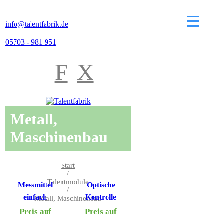
info@talentfabrik.de
05703 - 981 951
F
X
Metall,
Maschinenbau
Start
/
Talentmodule
Messmittel
Optische
/
einfach
Kontrolle
Metall, Maschinenbau
Preis auf
Preis auf