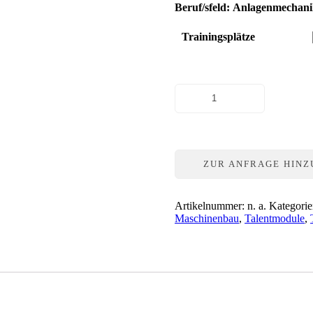
Beruf/sfeld:
Anlagenmechanik
Trainingsplätze
Montagetest
Menge
ZUR ANFRAGE HIN
Artikelnummer:
n. a.
Kategori
Maschinenbau
,
Talentmodule
,