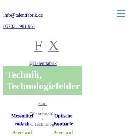
info@talentfabrik.de
05703 - 981 951
F
X
Technik,
Technologiefelder
Start
/
Talentmodule
Messmittel
Optische
/
einfach
Kontrolle
Technik, Technologiefelder
Preis auf
Preis auf