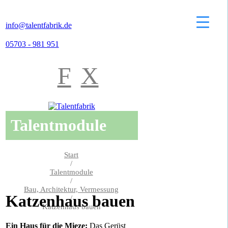
info@talentfabrik.de
05703 - 981 951
F
X
Talentmodule
Start
/
Talentmodule
/
Bau, Architektur, Vermessung
Katzenhaus bauen
/
Katzenhaus bauen
Ein Haus für die Mieze:
Das Gerüst