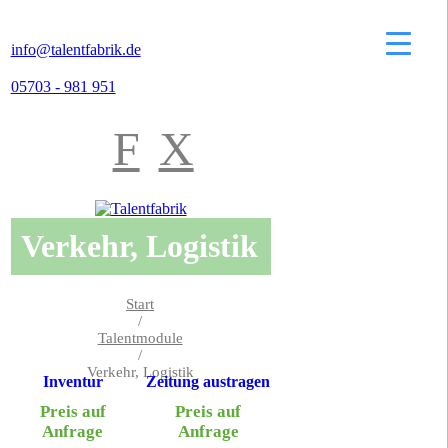
info@talentfabrik.de
05703 - 981 951
F
X
Verkehr, Logistik
Start
/
Talentmodule
/
Verkehr, Logistik
Inventur
Zeitung austragen
Preis auf
Preis auf
Anfrage
Anfrage