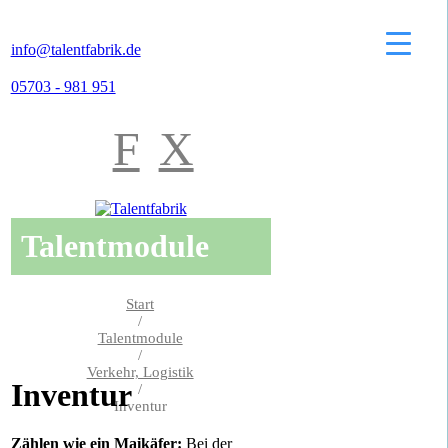
info@talentfabrik.de
05703 - 981 951
F
X
Talentmodule
Start
/
Talentmodule
/
Verkehr, Logistik
Inventur
/
Inventur
Zählen wie ein Maikäfer:
Bei der