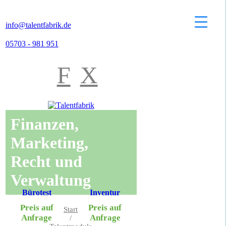
info@talentfabrik.de
05703 - 981 951
F
X
Finanzen,
Marketing,
Recht und
Verwaltung
Bürotest
Inventur
Preis auf
Preis auf
Start
Anfrage
Anfrage
/