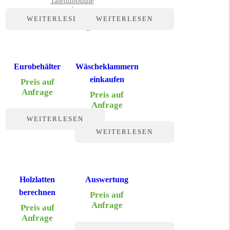
Talentmodule
/
Finanzen, Marketing, Recht und
WEITERLESEN
WEITERLESEN
Verwaltung
Eurobehälter
Wäscheklammern
einkaufen
Preis auf
Anfrage
Preis auf
Anfrage
WEITERLESEN
WEITERLESEN
Holzlatten
Auswertung
berechnen
Preis auf
Anfrage
Preis auf
Anfrage