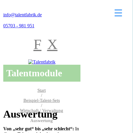
info@talentfabrik.de
05703 - 981 951
F
X
Talentmodule
Start
/
Beispiel-Talent-Sets
/
Wirtschaft / Verwaltung
Auswertung
/
Auswertung
Von „sehr gut“ bis „sehr schlecht“:
In