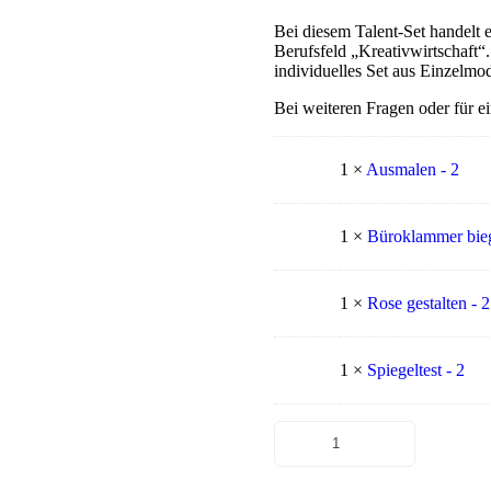
Bei diesem Talent-Set handelt e
Berufsfeld „Kreativwirtschaft“.
individuelles Set aus Einzelmo
Bei weiteren Fragen oder für e
1 ×
Ausmalen - 2
1 ×
Büroklammer bieg
1 ×
Rose gestalten - 2
1 ×
Spiegeltest - 2
Beispiel-
Talent-
Set
für