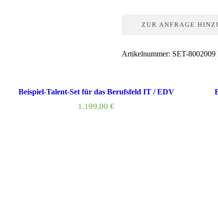
das
Berufsfeld
ZUR ANFRAGE HIN
Kreativwirtschaft
Menge
Artikelnummer:
SET-8002009
Beispiel-Talent-Set für das Berufsfeld IT / EDV
B
1.199,00
€