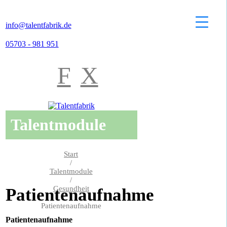
info@talentfabrik.de
05703 - 981 951
F
X
Talentmodule
Start
/
Talentmodule
/
Gesundheit
Patientenaufnahme
/
Patientenaufnahme
Patientenaufnahme