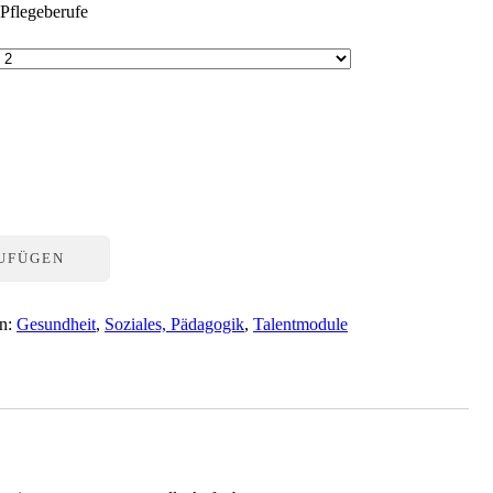
Pflegeberufe
ZUFÜGEN
en:
Gesundheit
,
Soziales, Pädagogik
,
Talentmodule