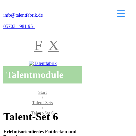
info@talentfabrik.de
05703 - 981 951
F
X
Talentmodule
Start
/
Talent-Sets
/
Talent-Set 6
Talent-Set 6
Erlebnisorientiertes Entdecken und