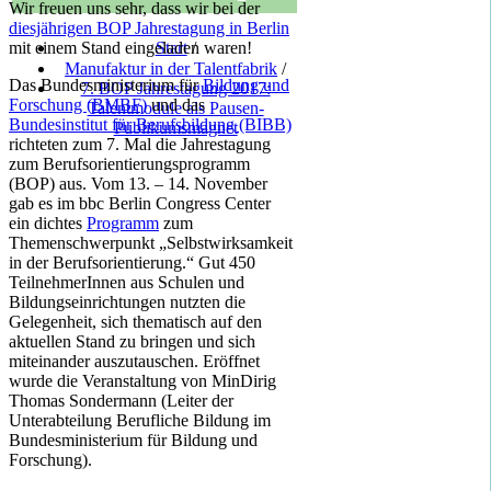
Wir freuen uns sehr, dass wir bei der
diesjährigen BOP Jahrestagung in Berlin
mit einem Stand eingeladen waren!
Start
/
Manufaktur in der Talentfabrik
/
Das Bundesministerium für
Bildung und
7. BOP Jahrestagung 2017:
Forschung (BMBF)
und das
Talentmodule als Pausen-
Bundesinstitut für Berufsbildung (BIBB)
Publikumsmagnet
richteten zum 7. Mal die Jahrestagung
zum Berufsorientierungsprogramm
(BOP) aus. Vom 13. – 14. November
gab es im bbc Berlin Congress Center
ein dichtes
Programm
zum
Themenschwerpunkt „Selbstwirksamkeit
in der Berufsorientierung.“ Gut 450
TeilnehmerInnen aus Schulen und
Bildungseinrichtungen nutzten die
Gelegenheit, sich thematisch auf den
aktuellen Stand zu bringen und sich
miteinander auszutauschen. Eröffnet
wurde die Veranstaltung von MinDirig
Thomas Sondermann (Leiter der
Unterabteilung Berufliche Bildung im
Bundesministerium für Bildung und
Forschung).