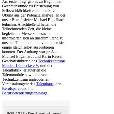
Am ersten Tag gab es zu Beginn der
Gesprächsrunde zu Entstehung von
Selbstwirklichkeit eine interaktive
Übung aus der Potenzialanalyse, an der
unser Betriebsleiter Michael Engelhardt
teilnahm. Anschließend hatten die
Teilnehmenden Zeit, die kleine
begleitende Messe zu besuchen und
informierten sich an unserem Stand zu
unseren Talentmodulen, von denen sie
einige gleich selbst ausprobieren
konnten. Der Andrang war groß –
Michael Engelhardt und Karin Ressel,
Geschäftsführerin des
Technikzentrums
Minden-Lübbecke e.V.
und der
Talentfabrik, erläuterten die
Talentmodule sowie die vom
Technikzentrum angebotenen
Veranstaltungen: das
Talenthaus
, den
Berufsparcours
und
Berufsorientierungstrainings
.
BOP 2017 - Der Stand ist bereit