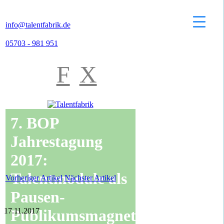
info@talentfabrik.de
05703 - 981 951
F
X
7. BOP
Jahrestagung
2017:
Talentmodule als
Vorheriger Artikel
Nächster Artikel
Pausen-
17.11.2017
Publikumsmagnet