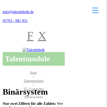
info@talentfabrik.de
05703 - 981 951
F
X
Talentmodule
Start
/
Talentmodule
/
IT, Computer
Binärsystem
/
Binärsystem
Nur zwei Ziffern für alle Zahlen:
Wer