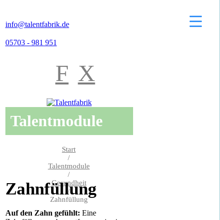
info@talentfabrik.de
05703 - 981 951
F
X
Talentmodule
Start
/
Talentmodule
/
Gesundheit
Zahnfüllung
/
Zahnfüllung
Auf den Zahn gefühlt:
Eine