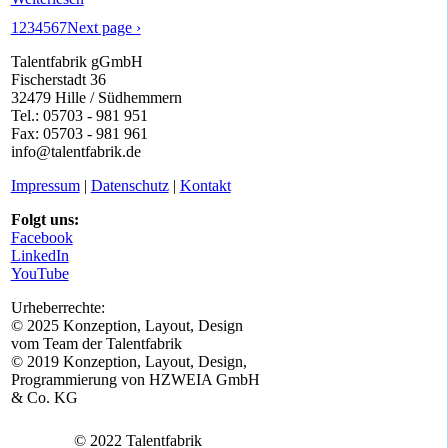
1
2
3
4
5
6
7
Next page ›
Talentfabrik gGmbH
Fischerstadt 36
32479 Hille / Südhemmern
Tel.: 05703 - 981 951
Fax: 05703 - 981 961
info@talentfabrik.de
Impressum
|
Datenschutz
|
Kontakt
Folgt uns:
Facebook
LinkedIn
YouTube
Urheberrechte:
© 2025 Konzeption, Layout, Design
vom Team der Talentfabrik
© 2019 Konzeption, Layout, Design,
Programmierung von HZWEIA GmbH
& Co. KG
© 2022 Talentfabrik