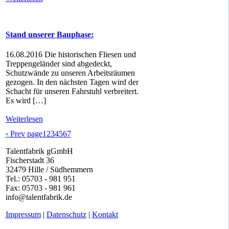
Stand unserer Bauphase:
16.08.2016 Die historischen Fliesen und
Treppengeländer sind abgedeckt,
Schutzwände zu unseren Arbeitsräumen
gezogen. In den nächsten Tagen wird der
Schacht für unseren Fahrstuhl verbreitert.
Es wird […]
Weiterlesen
‹ Prev page
1
2
3
4
5
6
7
Talentfabrik gGmbH
Fischerstadt 36
32479 Hille / Südhemmern
Tel.: 05703 - 981 951
Fax: 05703 - 981 961
info@talentfabrik.de
Impressum
|
Datenschutz
|
Kontakt