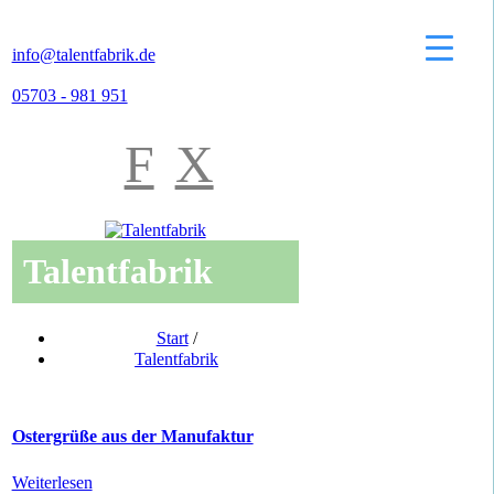
info@talentfabrik.de
05703 - 981 951
F
X
Talentfabrik
Start
/
Talentfabrik
Ostergrüße aus der Manufaktur
Weiterlesen