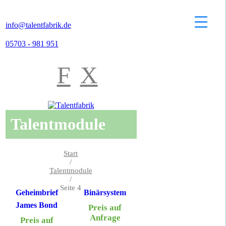
info@talentfabrik.de
05703 - 981 951
F
X
Talentmodule
Start
/
Talentmodule
/
Seite 4
Geheimbrief
Binärsystem
James Bond
Preis auf
Anfrage
Preis auf