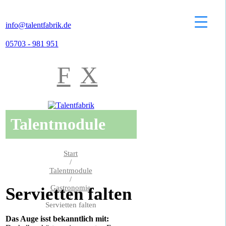
info@talentfabrik.de
05703 - 981 951
F
X
Talentmodule
Start
/
Talentmodule
/
Gastronomie
Servietten falten
/
Servietten falten
Das Auge isst bekanntlich mit: